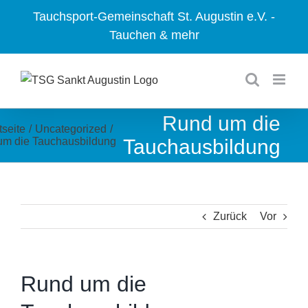
Zum
Tauchsport-Gemeinschaft St. Augustin e.V. -
Inhalt
Tauchen & mehr
springen
Rund um die
tseite
/
Uncategorized
/
um die Tauchausbildung
Tauchausbildung
Zurück
Vor
Rund um die