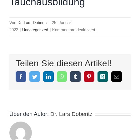
Tauchausbildung
Von
Dr. Lars Doberitz
|
25. Januar
für
2022
|
Uncategorized
|
Kommentare deaktiviert
Rund
um
die
Tauchausbildung
Teilen Sie diesen Artikel!
Facebook
Twitter
LinkedIn
WhatsApp
Tumblr
Pinterest
Xing
E-
Mail
Über den Autor:
Dr. Lars Doberitz