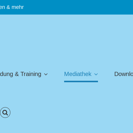
hen & mehr
ldung & Training
Mediathek
Downl