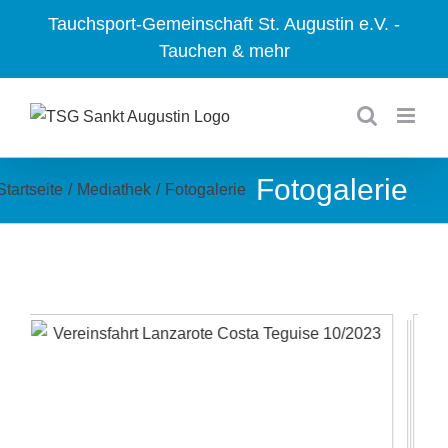
Zum
Tauchsport-Gemeinschaft St. Augustin e.V. -
Inhalt
Tauchen & mehr
springen
Fotogalerie
Startseite
/
Mediathek
/
Fotogalerie