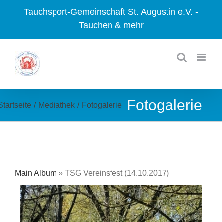
Zum
Tauchsport-Gemeinschaft St. Augustin e.V. -
Inhalt
Tauchen & mehr
springen
Fotogalerie
Startseite
/
Mediathek
/
Fotogalerie
Main Album
» TSG Vereinsfest (14.10.2017)