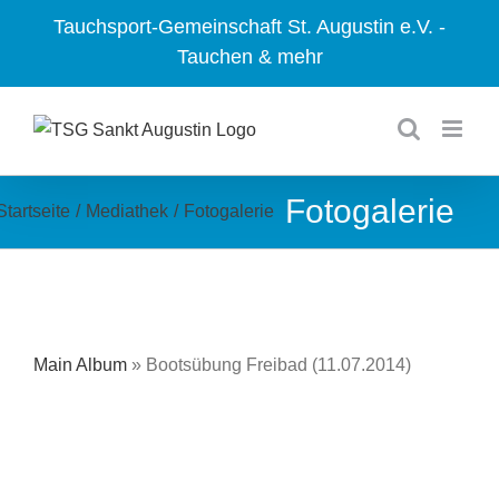
Zum
Tauchsport-Gemeinschaft St. Augustin e.V. -
Inhalt
Tauchen & mehr
springen
Fotogalerie
Startseite
/
Mediathek
/
Fotogalerie
Main Album
» Bootsübung Freibad (11.07.2014)